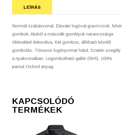
LEÍRÁS
Normál szabásvonal. Elevate logóval gravírozott, fehér
gombok. Alulról a második gomblyuk narancssárga
öltésekkel dekorálva. Két gombos, állítható kézelő
gombolás. Tónusos logónyomat hátul. Szatén szegély
a nyakvonalban. Legombolható gallér (férfi). 100%
pamut Oxford anyag.
KAPCSOLÓDÓ
TERMÉKEK