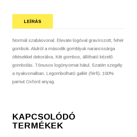
LEÍRÁS
Normál szabásvonal. Elevate logóval gravírozott, fehér
gombok. Alulról a második gomblyuk narancssárga
öltésekkel dekorálva. Két gombos, állítható kézelő
gombolás. Tónusos logónyomat hátul. Szatén szegély
a nyakvonalban. Legombolható gallér (férfi). 100%
pamut Oxford anyag.
KAPCSOLÓDÓ
TERMÉKEK