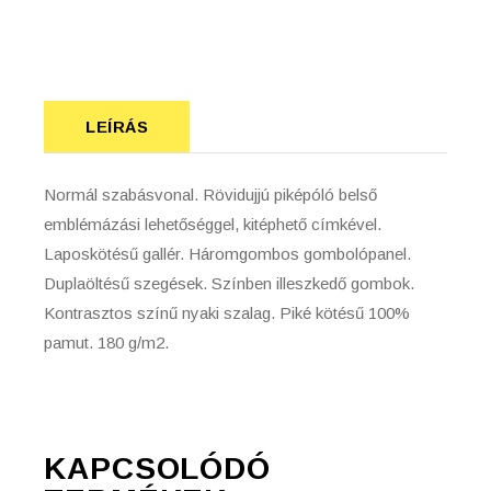
LEÍRÁS
Normál szabásvonal. Rövidujjú piképóló belső
emblémázási lehetőséggel, kitéphető címkével.
Laposkötésű gallér. Háromgombos gombolópanel.
Duplaöltésű szegések. Színben illeszkedő gombok.
Kontrasztos színű nyaki szalag. Piké kötésű 100%
pamut. 180 g/m2.
KAPCSOLÓDÓ