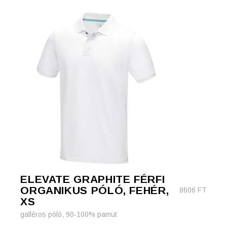
ELEVATE GRAPHITE FÉRFI
ORGANIKUS PÓLÓ, FEHÉR,
8606
FT
XS
galléros póló, 90-100% pamut