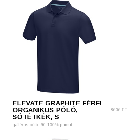
ELEVATE GRAPHITE FÉRFI
ORGANIKUS PÓLÓ,
8606
FT
SÖTÉTKÉK, S
galléros póló, 90-100% pamut