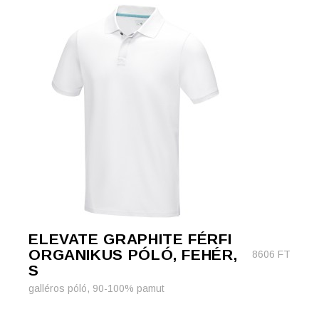
ELEVATE GRAPHITE FÉRFI
ORGANIKUS PÓLÓ, FEHÉR,
8606
FT
S
galléros póló, 90-100% pamut