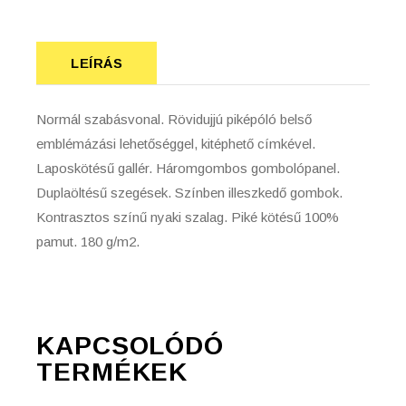
LEÍRÁS
Normál szabásvonal. Rövidujjú piképóló belső
emblémázási lehetőséggel, kitéphető címkével.
Laposkötésű gallér. Háromgombos gombolópanel.
Duplaöltésű szegések. Színben illeszkedő gombok.
Kontrasztos színű nyaki szalag. Piké kötésű 100%
pamut. 180 g/m2.
KAPCSOLÓDÓ
TERMÉKEK