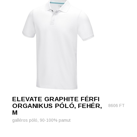
ELEVATE GRAPHITE FÉRFI
ORGANIKUS PÓLÓ, FEHÉR,
8606
FT
M
galléros póló, 90-100% pamut