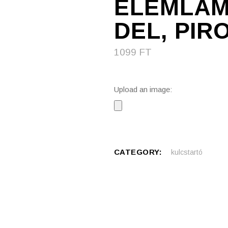
ELEMLÁM
DEL, PIR
1099
FT
Upload an image:
CATEGORY:
kulcstartó