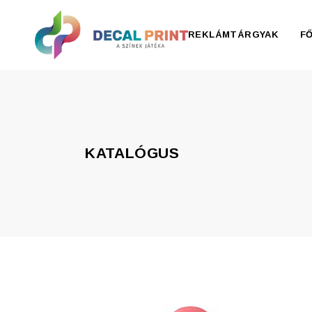
REKLÁMTÁRGYAK
F
Elektronika, pendrive
Esernyő, esőkabát
KATALÓGUS
Irodaszer
Írószer
Ivóedények
Kiegészítők
Konyha
Otthon
Ruházat