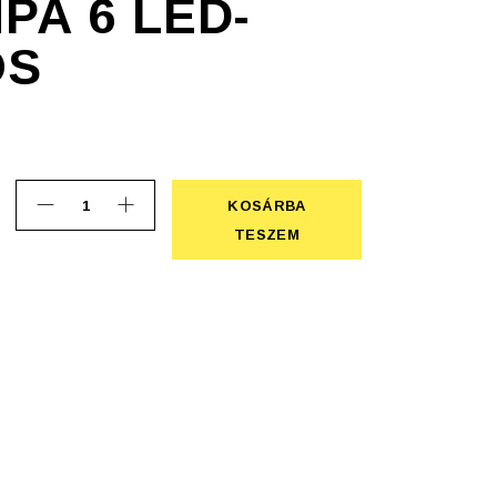
PA 6 LED-
OS
KOSÁRBA
Elemlámpa 6 LED-del, piros quantity
KOSÁRBA TESZEM
TESZEM