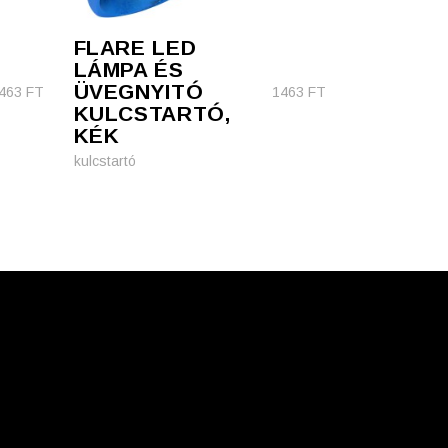
FLARE LED
LÁMPA ÉS
ÜVEGNYITÓ
463
FT
1463
FT
KULCSTARTÓ,
KÉK
kulcstartó