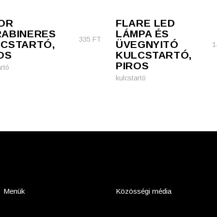
OR
FLARE LED
ABINERES
LÁMPA ÉS
335
FT
CSTARTÓ,
ÜVEGNYITÓ
1
OS
KULCSTARTÓ,
PIROS
rtó
kulcstartó
Menük
Közösségi média