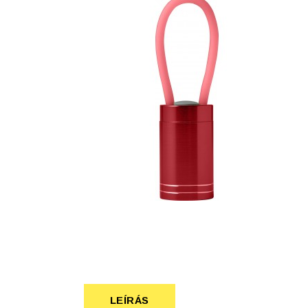
Szépség, egészség
Szerelés, autó
Tárca, kulcstartó
Táska
LEÍRÁS