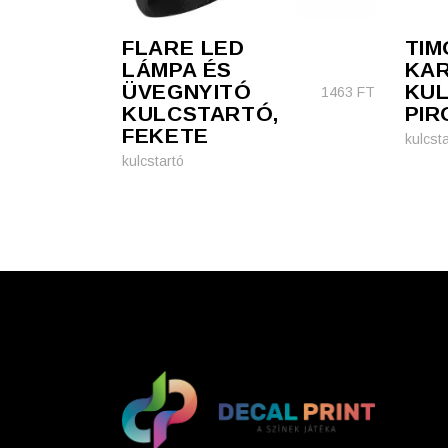
FLARE LED
TIM
LÁMPA ÉS
KAR
ÜVEGNYITÓ
KUL
1463
FT
KULCSTARTÓ,
PIR
FEKETE
kulcsta
kulcstartó