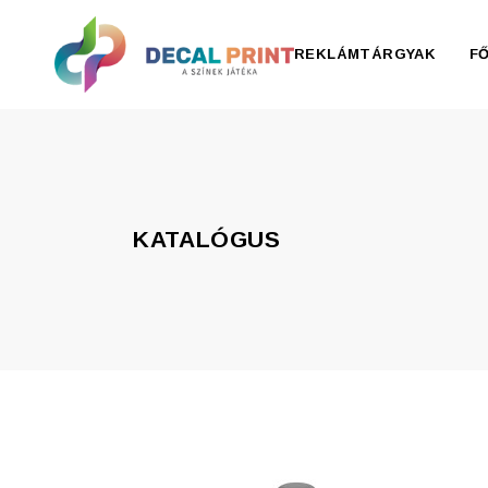
REKLÁMTÁRGYAK
F
Elektronika, pendrive
Esernyő, esőkabát
KATALÓGUS
Irodaszer
Írószer
Ivóedények
Kiegészítők
Konyha
Otthon
Ruházat