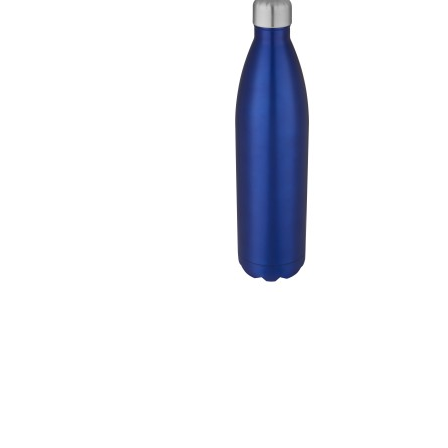
Szépség, egészség
Szerelés, autó
Tárca, kulcstartó
Táska