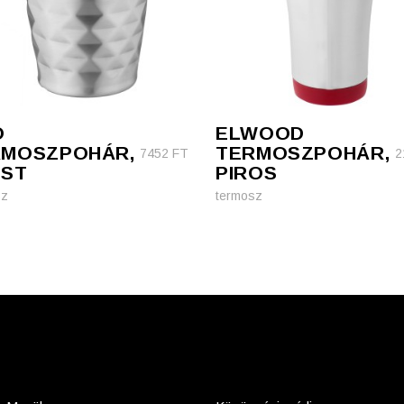
O
ELWOOD
RMOSZPOHÁR,
TERMOSZPOHÁR,
7452
FT
2
ÜST
PIROS
sz
termosz