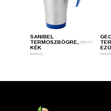
SANIBEL
GE
TERMOSZBÖGRE,
TE
2889
FT
KÉK
EZ
termosz
termo