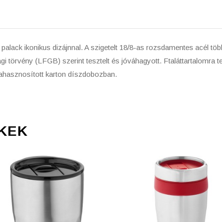
lack ikonikus dizájnnal. A szigetelt 18/8-as rozsdamentes acél töb
gi törvény (LFGB) szerint tesztelt és jóváhagyott. Ftaláttartalomra
Újrahasznosított karton díszdobozban.
KEK