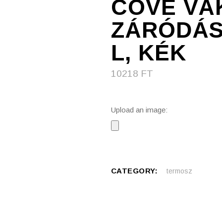
COVE V
ZÁRÓDÁS
L, KÉK
10218
FT
Upload an image:
CATEGORY:
termosz