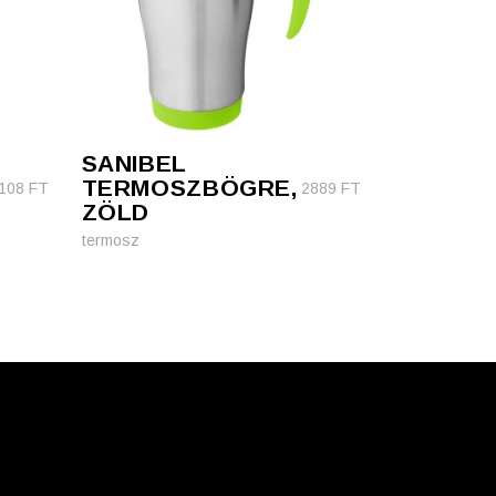
SANIBEL
TERMOSZBÖGRE,
108
FT
2889
FT
ZÖLD
termosz