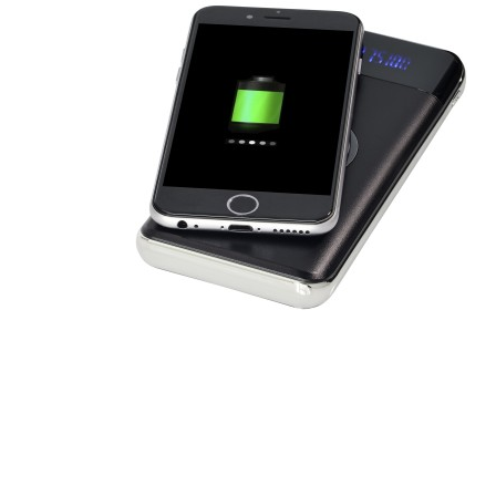
Szépség, egészség
Szerelés, autó
Tárca, kulcstartó
Táska