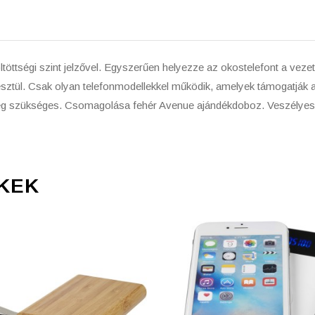
ttségi szint jelzővel. Egyszerűen helyezze az okostelefont a vezeté
sztül. Csak olyan telefonmodellekkel működik, amelyek támogatják a v
ység szükséges. Csomagolása fehér Avenue ajándékdoboz. Veszélye
KEK