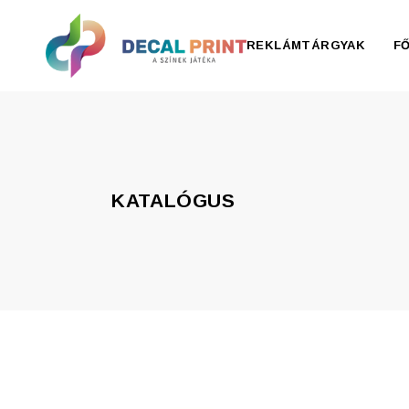
REKLÁMTÁRGYAK
F
Elektronika, pendrive
Esernyő, esőkabát
KATALÓGUS
Irodaszer
Írószer
Ivóedények
Kiegészítők
Konyha
Otthon
Ruházat