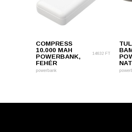
COMPRESS
TUL
10.000 MAH
BA
14632
FT
POWERBANK,
PO
FEHÉR
NA
powerbank
power