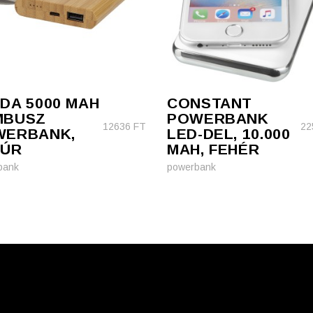
DA 5000 MAH
CONSTANT
MBUSZ
POWERBANK
12636
FT
22
WERBANK,
LED-DEL, 10.000
TÚR
MAH, FEHÉR
bank
powerbank