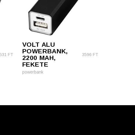
VOLT ALU
POWERBANK,
531
FT
3596
FT
2200 MAH,
FEKETE
powerbank