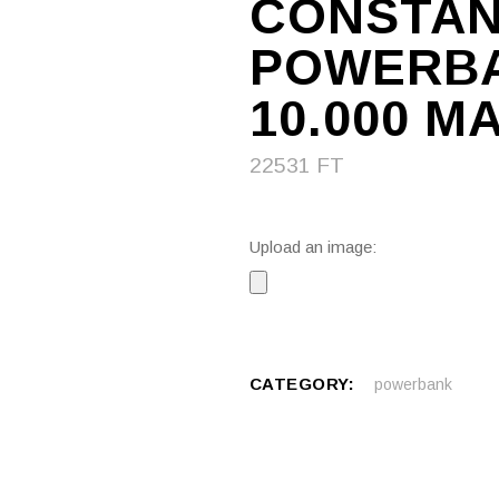
CONSTA
POWERBA
10.000 M
22531
FT
Upload an image:
CATEGORY:
powerbank