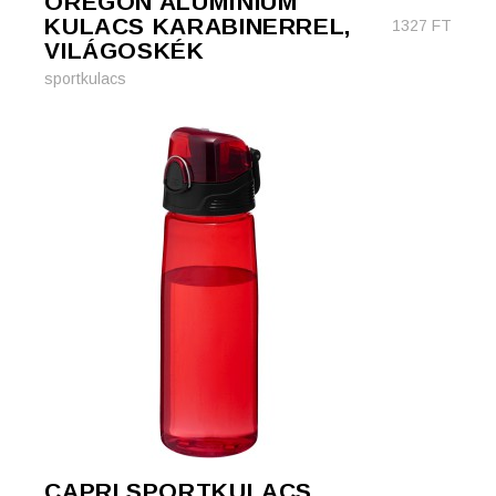
OREGON ALUMÍNIUM
KULACS KARABINERREL,
1327
FT
VILÁGOSKÉK
sportkulacs
CAPRI SPORTKULACS,