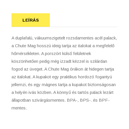
LEÍRÁS
A duplafalú, vákuumszigetelt rozsdamentes acél palack,
a Chute Mag hosszú ideig tartja az italokat a megfelelő
hőmérsékleten. A porszórt külső felületnek
köszönhetően pedig még izzadt kézzel is szilárdan
fogod az üveget. A Chute Mag órákon át hidegen tartja
az italokat. A kupakot egy praktikus hordozó fogantyú
jellemzi, és egy mágnes tartja a kupakot biztonságosan
a helyén ivás közben. A könnyű és tartós palack lezárt
állapotban szivárgásmentes. BPA-, BPS-. és BPF-
mentes.