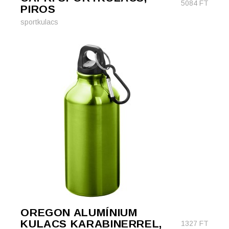
5084
FT
PIROS
sportkulacs
OREGON ALUMÍNIUM
KULACS KARABINERREL,
1327
FT