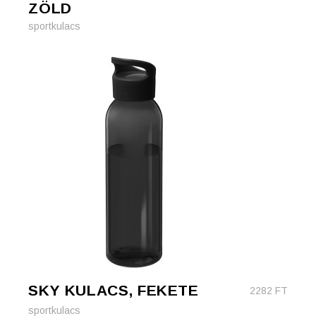
ZÖLD
sportkulacs
SKY KULACS, FEKETE
2282
FT
sportkulacs