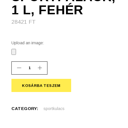
1 L, FEHÉR
28421
FT
Upload an image:
Chute Mag acél sportpalack, 1 l, fehér quantity
KOSÁRBA TESZEM
KOSÁRBA TESZEM
CATEGORY:
sportkulacs