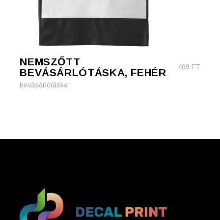
NEMSZŐTT
469
FT
BEVÁSÁRLÓTÁSKA, FEHÉR
bevásárlótáska