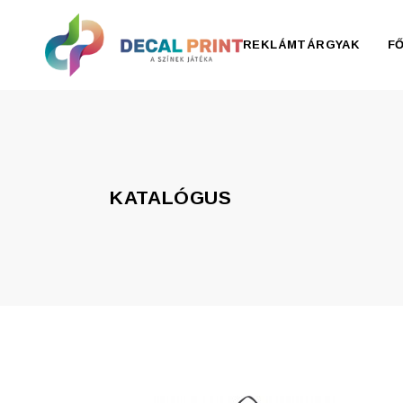
REKLÁMTÁRGYAK
F
Elektronika, pendrive
Esernyő, esőkabát
KATALÓGUS
Irodaszer
Írószer
Ivóedények
Kiegészítők
Konyha
Otthon
Ruházat