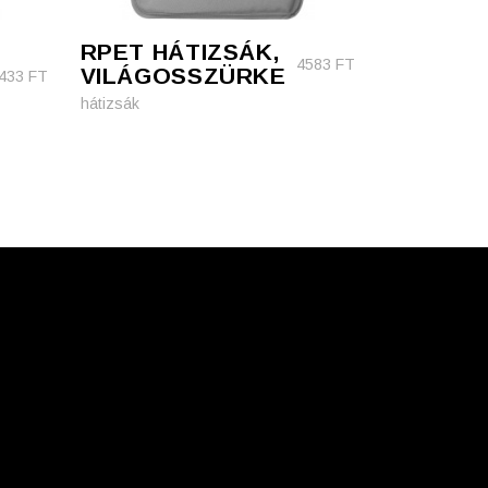
RPET HÁTIZSÁK,
4583
FT
VILÁGOSSZÜRKE
433
FT
hátizsák