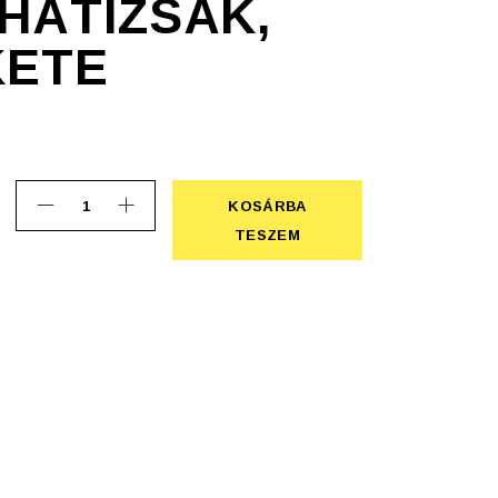
HÁTIZSÁK,
KETE
KOSÁRBA
Carlito hátizsák, 600D, fekete quantity
KOSÁRBA TESZEM
TESZEM