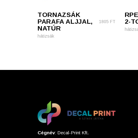
TORNAZSÁK
RPE
PARAFA ALJJAL,
2-T
1805
FT
NATÚR
hátizs
hátizsák
Cégnév
: Decal-Print Kft.