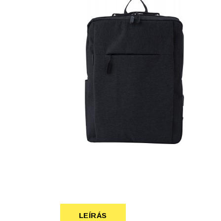
Szépség, egészség
Szerelés, autó
Tárca, kulcstartó
Táska
LEÍRÁS