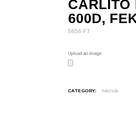
CARLITO 
600D, FE
5656
FT
Upload an image:
CATEGORY:
hátizsák