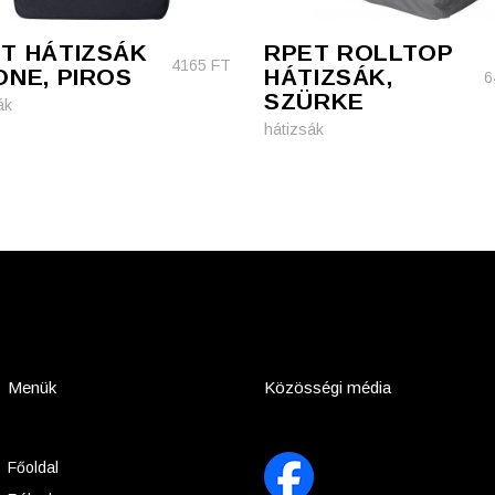
T HÁTIZSÁK
RPET ROLLTOP
4165
FT
ONE, PIROS
HÁTIZSÁK,
6
SZÜRKE
ák
hátizsák
Menük
Közösségi média
Főoldal