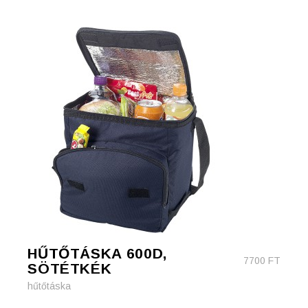
HŰTŐTÁSKA 600D,
7700
FT
SÖTÉTKÉK
hűtőtáska