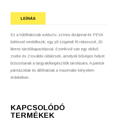
LEÍRÁS
Ez a hűtőhátizsák exkluzív, színes dizájnnal és PEVA
béléssel rendelkezik, egy jól szigetelt fő rekesszel, 20
literes tárolókapacitással. Ezenkívül van egy elülső
zsebe és 2 további oldalzseb, amelyek bőséges helyet
biztosítanak a tárgyak/kiegészítők tárolására. A pántok
párnázottak és állíthatóak a maximális kényelem
érdekében.
KAPCSOLÓDÓ
TERMÉKEK