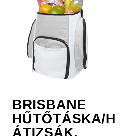
BRISBANE
HŰTŐTÁSKA/H
ÁTIZSÁK,