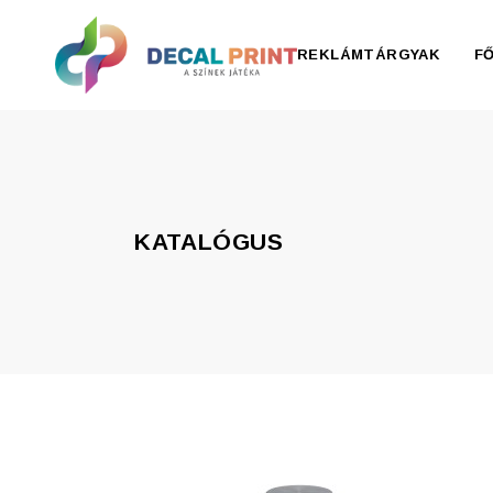
REKLÁMTÁRGYAK
F
Elektronika, pendrive
Esernyő, esőkabát
KATALÓGUS
Irodaszer
Írószer
Ivóedények
Kiegészítők
Konyha
Otthon
Ruházat