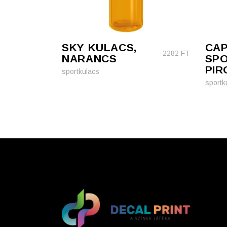
SKY KULACS,
CAP
2282
FT
NARANCS
SPO
PIR
sportkulacs
sportk