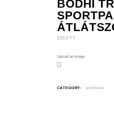
BODHI TR
SPORTPAL
ÁTLÁTSZ
1810
FT
Upload an image:
CATEGORY:
sportkulacs