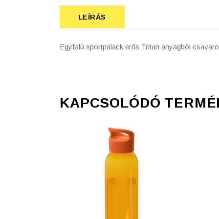
LEÍRÁS
Egyfalú sportpalack erős Tritan anyagból csavaro
KAPCSOLÓDÓ TERMÉ