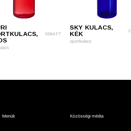
RI
SKY KULACS,
2
RTKULACS,
KÉK
5084
FT
OS
sportkulacs
ulacs
Menük
Közösségi média