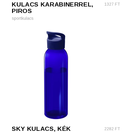
KULACS KARABINERREL,
1327
FT
PIROS
sportkulacs
SKY KULACS, KÉK
2282
FT