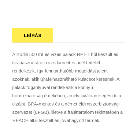
LEÍRÁS
A Bodhi 500 ml-es vizes palack RPET-ből készült és
újrahasznosított rozsdamentes acél fedéllel
rendelkezik, így fenntarthatóbb megoldást jelent
azoknak, akik újrafelhasználható kulacsot keresnek. A
palack fogantyúval rendelkezik a könnyű
hordozhatóság érdekében, amely kiválóan kiegészíti a
dizájnt. BPA-mentes és a német élelmiszerbiztonsági
szervezet (LFGB), illetve a ftaláttartalom tekintetében a
REACH által tesztelt és jóváhagyott termék.