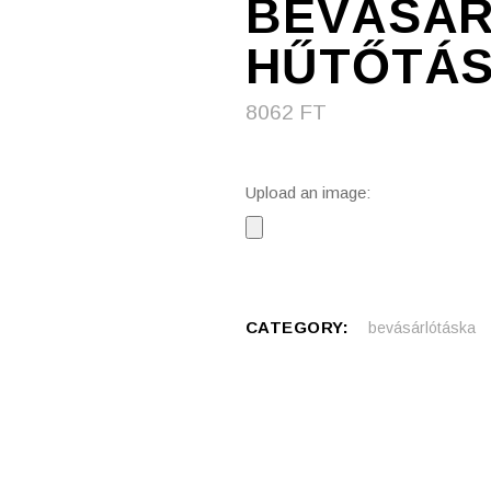
BEVÁSÁR
HŰTŐTÁS
8062
FT
Upload an image:
CATEGORY:
bevásárlótáska