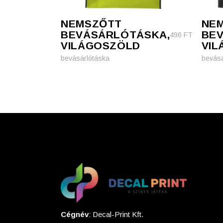
NEMSZŐTT
NE
BEVÁSÁRLÓTÁSKA,
BE
496
FT
VILÁGOSZÖLD
VI
bevásárlótáska
bevásá
Cégnév
: Decal-Print Kft.