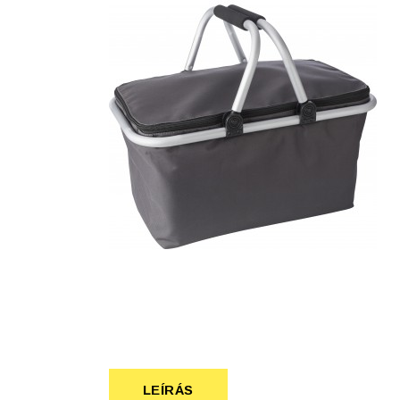
Szépség, egészség
Szerelés, autó
Tárca, kulcstartó
Táska
LEÍRÁS