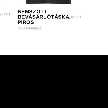
NEMSZŐTT
269
FT
BEVÁSÁRLÓTÁSKA,
469
FT
PIROS
bevásárlótáska