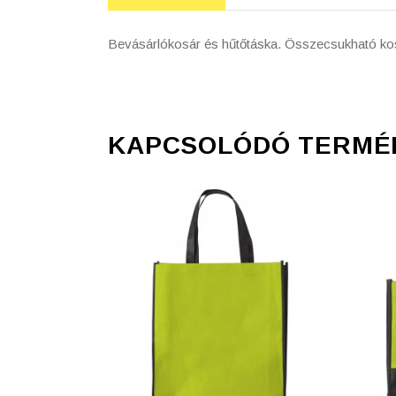
Bevásárlókosár és hűtőtáska. Összecsukható kosár
KAPCSOLÓDÓ TERMÉ