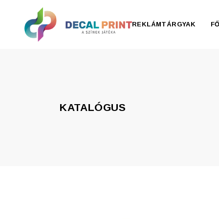
REKLÁMTÁRGYAK
F
Elektronika, pendrive
Esernyő, esőkabát
KATALÓGUS
Irodaszer
Írószer
Ivóedények
Kiegészítők
Konyha
Otthon
Ruházat