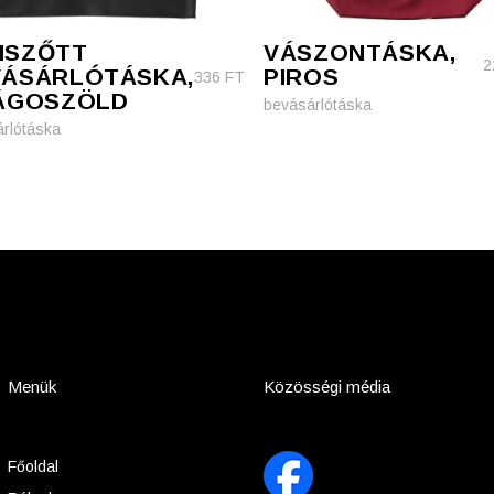
MSZŐTT
VÁSZONTÁSKA,
2
VÁSÁRLÓTÁSKA,
PIROS
336
FT
LÁGOSZÖLD
bevásárlótáska
rlótáska
Menük
Közösségi média
Főoldal