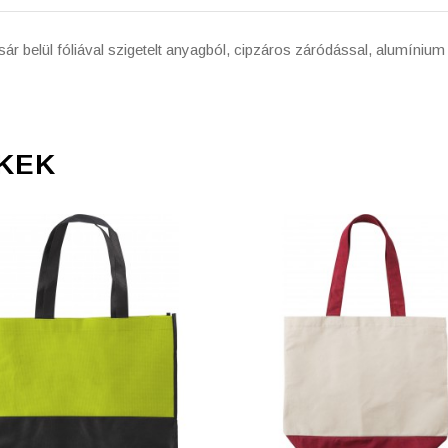
 belül fóliával szigetelt anyagból, cipzáros záródással, alumínium
KEK