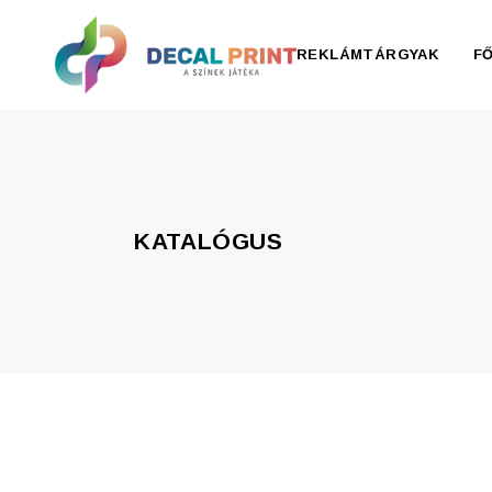
REKLÁMTÁRGYAK
F
Elektronika, pendrive
Esernyő, esőkabát
KATALÓGUS
Irodaszer
Írószer
Ivóedények
Kiegészítők
Konyha
Otthon
Ruházat