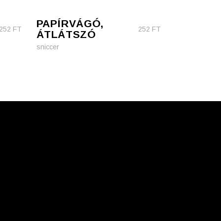
PAPÍRVÁGÓ,
252
FT
252
FT
ÁTLÁTSZÓ
sniccer