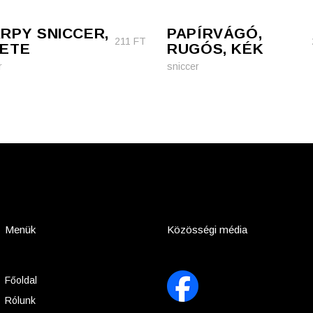
RPY SNICCER,
PAPÍRVÁGÓ,
211
FT
ETE
RUGÓS, KÉK
r
sniccer
Menük
Közösségi média
Főoldal
Rólunk