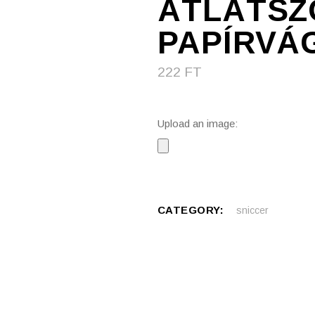
ÁTLÁTSZ
PAPÍRVÁ
222
FT
Upload an image:
CATEGORY:
sniccer