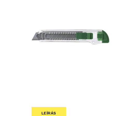
Szépség, egészség
Szerelés, autó
Tárca, kulcstartó
Táska
LEÍRÁS