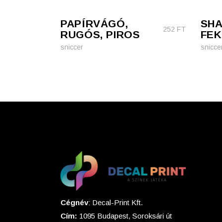
PAPÍRVÁGÓ,
SHA
252
FT
RUGÓS, PIROS
FEK
sniccer
snicce
Cégnév
: Decal-Print Kft.
Cím:
1095 Budapest, Soroksári út