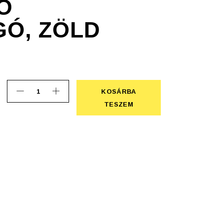
Ó
GÓ, ZÖLD
KOSÁRBA
Átlátszó papírvágó, zöld quantity
KOSÁRBA TESZEM
TESZEM