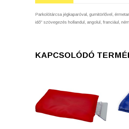
Parkolótárcsa jégkaparóval, gumitörlővel, érmetar
idő" szövegezés hollandul, angolul, franciául, ném
KAPCSOLÓDÓ TERMÉ