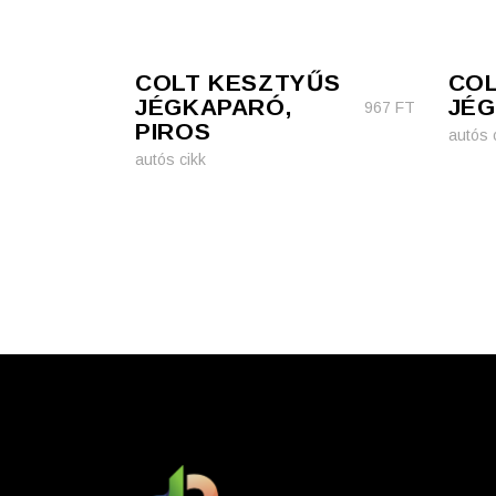
COLT KESZTYŰS
COL
JÉGKAPARÓ,
JÉG
967
FT
PIROS
autós 
autós cikk