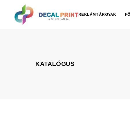
REKLÁMTÁRGYAK
F
Elektronika, pendrive
Esernyő, esőkabát
KATALÓGUS
Irodaszer
Írószer
Ivóedények
Kiegészítők
Konyha
Otthon
Ruházat