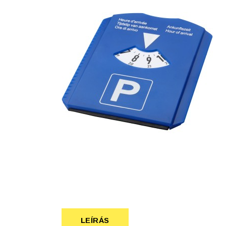
Szépség, egészség
Szerelés, autó
Tárca, kulcstartó
Táska
LEÍRÁS