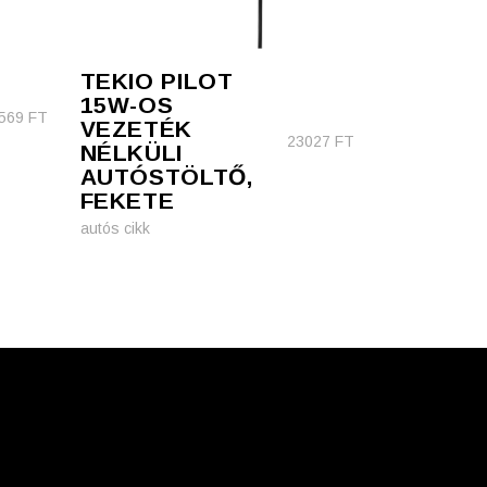
TEKIO PILOT
15W-OS
569
FT
VEZETÉK
23027
FT
NÉLKÜLI
AUTÓSTÖLTŐ,
FEKETE
autós cikk