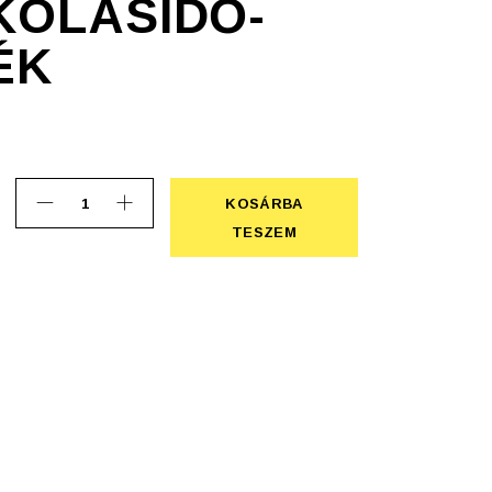
KOLÁSIDŐ-
ÉK
KOSÁRBA
5in1 parkolásidő-jelző, kék quantity
KOSÁRBA TESZEM
TESZEM