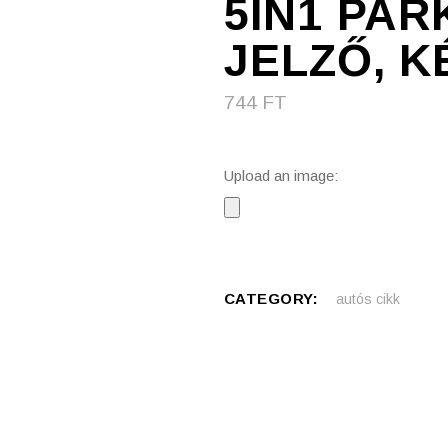
5IN1 PAR
JELZŐ, K
744
FT
Upload an image:
CATEGORY:
autós cikk