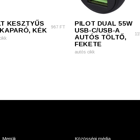
T KESZTYŰS
PILOT DUAL 55W
967
FT
KAPARÓ, KÉK
USB-C/USB-A
11
AUTÓS TÖLTŐ,
cikk
FEKETE
autós cikk
Menük
Közösségi média