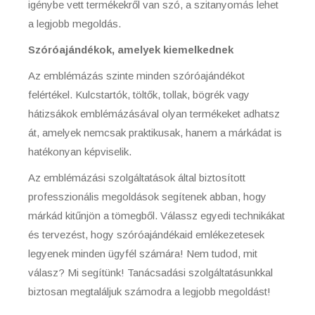
igénybe vett termékekről van szó, a szitanyomás lehet
a legjobb megoldás.
Szóróajándékok, amelyek kiemelkednek
Az emblémázás szinte minden szóróajándékot
felértékel. Kulcstartók, töltők, tollak, bögrék vagy
hátizsákok emblémázásával olyan termékeket adhatsz
át, amelyek nemcsak praktikusak, hanem a márkádat is
hatékonyan képviselik.
Az emblémázási szolgáltatások által biztosított
professzionális megoldások segítenek abban, hogy
márkád kitűnjön a tömegből. Válassz egyedi technikákat
és tervezést, hogy szóróajándékaid emlékezetesek
legyenek minden ügyfél számára! Nem tudod, mit
válasz? Mi segítünk! Tanácsadási szolgáltatásunkkal
biztosan megtaláljuk számodra a legjobb megoldást!