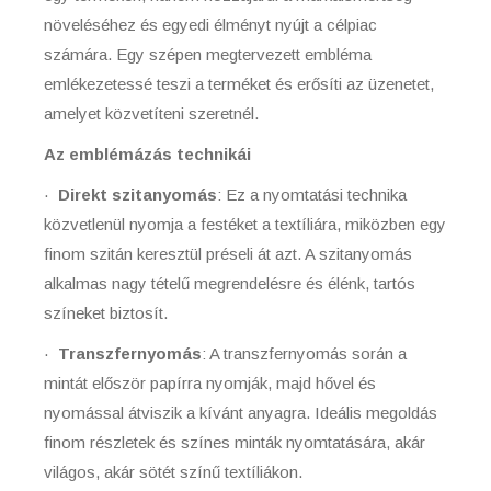
növeléséhez és egyedi élményt nyújt a célpiac
számára. Egy szépen megtervezett embléma
emlékezetessé teszi a terméket és erősíti az üzenetet,
amelyet közvetíteni szeretnél.
Az emblémázás technikái
·
Direkt szitanyomás
: Ez a nyomtatási technika
közvetlenül nyomja a festéket a textíliára, miközben egy
finom szitán keresztül préseli át azt. A szitanyomás
alkalmas nagy tételű megrendelésre és élénk, tartós
színeket biztosít.
·
Transzfernyomás
: A transzfernyomás során a
mintát először papírra nyomják, majd hővel és
nyomással átviszik a kívánt anyagra. Ideális megoldás
finom részletek és színes minták nyomtatására, akár
világos, akár sötét színű textíliákon.