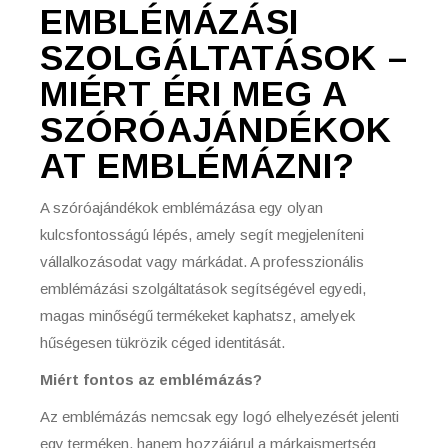
EMBLÉMÁZÁSI
SZOLGÁLTATÁSOK –
MIÉRT ÉRI MEG A
SZÓRÓAJÁNDÉKOK
AT EMBLÉMÁZNI?
A szóróajándékok emblémázása egy olyan
kulcsfontosságú lépés, amely segít megjeleníteni
vállalkozásodat vagy márkádat. A professzionális
emblémázási szolgáltatások segítségével egyedi,
magas minőségű termékeket kaphatsz, amelyek
hűségesen tükrözik céged identitását.
Miért fontos az emblémázás?
Az emblémázás nemcsak egy logó elhelyezését jelenti
egy terméken, hanem hozzájárul a márkaismertség