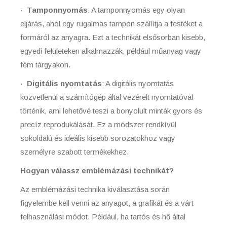
·
Tamponnyomás
: A tamponnyomás egy olyan
eljárás, ahol egy rugalmas tampon szállítja a festéket a
formáról az anyagra. Ezt a technikát elsősorban kisebb,
egyedi felületeken alkalmazzák, például műanyag vagy
fém tárgyakon.
·
Digitális nyomtatás
: A digitális nyomtatás
közvetlenül a számítógép által vezérelt nyomtatóval
történik, ami lehetővé teszi a bonyolult minták gyors és
precíz reprodukálását. Ez a módszer rendkívül
sokoldalú és ideális kisebb sorozatokhoz vagy
személyre szabott termékekhez.
Hogyan válassz emblémázási technikát?
Az emblémázási technika kiválasztása során
figyelembe kell venni az anyagot, a grafikát és a várt
felhasználási módot. Például, ha tartós és hő által